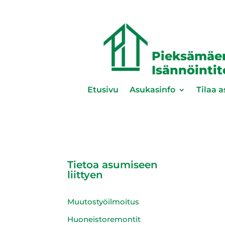
Pieksämäe
Isännöinti
Etusivu
Asukasinfo
Tilaa a
Tietoa asumiseen
liittyen
Muutostyöilmoitus
Huoneistoremontit